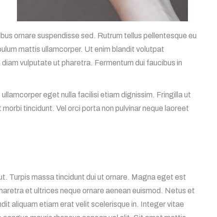
cibus ornare suspendisse sed. Rutrum tellus pellentesque eu
ibulum mattis ullamcorper. Ut enim blandit volutpat
diam vulputate ut pharetra. Fermentum dui faucibus in
st ullamcorper eget nulla facilisi etiam dignissim. Fringilla ut
t morbi tincidunt. Vel orci porta non pulvinar neque laoreet
ut. Turpis massa tincidunt dui ut ornare. Magna eget est
haretra et ultrices neque ornare aenean euismod. Netus et
t aliquam etiam erat velit scelerisque in. Integer vitae