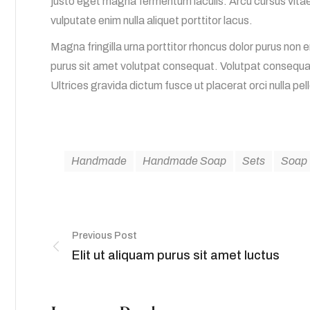
justo eget magna fermentum iaculis. Arcu cursus vitae
vulputate enim nulla aliquet porttitor lacus.
Magna fringilla urna porttitor rhoncus dolor purus non
purus sit amet volutpat consequat. Volutpat consequat 
Ultrices gravida dictum fusce ut placerat orci nulla pe
Handmade
Handmade Soap
Sets
Soap
Previous Post
Elit ut aliquam purus sit amet luctus