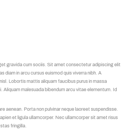
et gravida cum sociis. Sit amet consectetur adipiscing elit
s diam in arcu cursus euismod quis viverra nibh. A
nisl. Lobortis mattis aliquam faucibus purus in massa
mi. Aliquam malesuada bibendum arcu vitae elementum. Id
nare aenean. Porta non pulvinar neque laoreet suspendisse.
sapien et ligula ullamcorper. Nec ullamcorper sit amet risus
as fringilla.