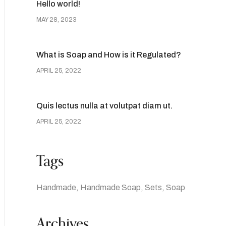
Hello world!
MAY 28, 2023
What is Soap and How is it Regulated?
APRIL 25, 2022
Quis lectus nulla at volutpat diam ut.
APRIL 25, 2022
Tags
Handmade
Handmade Soap
Sets
Soap
Archives