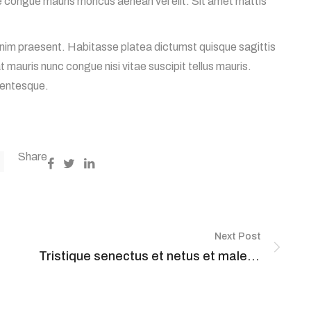
 congue mauris rhoncus aenean vel elit. Sit amet mattis
 enim praesent. Habitasse platea dictumst quisque sagittis
mauris nunc congue nisi vitae suscipit tellus mauris.
llentesque.
Share
Next Post
Tristique senectus et netus et malesuada.